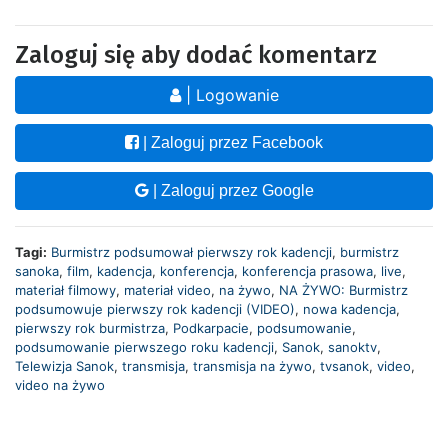
Zaloguj się aby dodać komentarz
| Logowanie
| Zaloguj przez Facebook
| Zaloguj przez Google
Tagi:
Burmistrz podsumował pierwszy rok kadencji
,
burmistrz
sanoka
,
film
,
kadencja
,
konferencja
,
konferencja prasowa
,
live
,
materiał filmowy
,
materiał video
,
na żywo
,
NA ŻYWO: Burmistrz
podsumowuje pierwszy rok kadencji (VIDEO)
,
nowa kadencja
,
pierwszy rok burmistrza
,
Podkarpacie
,
podsumowanie
,
podsumowanie pierwszego roku kadencji
,
Sanok
,
sanoktv
,
Telewizja Sanok
,
transmisja
,
transmisja na żywo
,
tvsanok
,
video
,
video na żywo