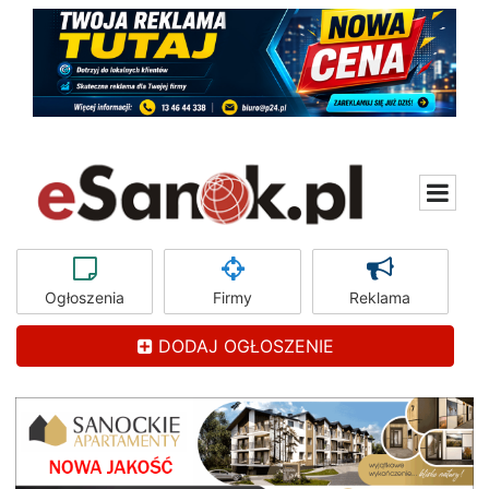
Ogłoszenia
Firmy
Reklama
DODAJ OGŁOSZENIE