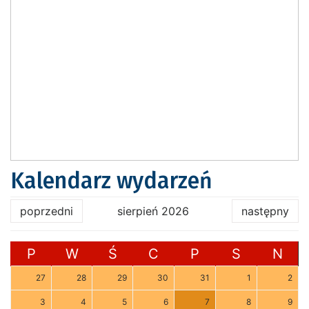
Kalendarz wydarzeń
poprzedni
sierpień 2026
następny
P
W
Ś
C
P
S
N
27
28
29
30
31
1
2
3
4
5
6
7
8
9