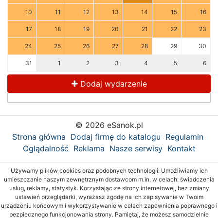
10
11
12
13
14
15
16
17
18
19
20
21
22
23
24
25
26
27
28
29
30
31
1
2
3
4
5
6
Dodaj wydarzenie
© 2026 eSanok.pl
Strona główna
Dodaj firmę do katalogu
Regulamin
Oglądalność
Reklama
Nasze serwisy
Kontakt
Używamy plików cookies oraz podobnych technologii. Umożliwiamy ich
umieszczanie naszym zewnętrznym dostawcom m.in. w celach: świadczenia
usług, reklamy, statystyk. Korzystając ze strony internetowej, bez zmiany
ustawień przeglądarki, wyrażasz zgodę na ich zapisywanie w Twoim
urządzeniu końcowym i wykorzystywanie w celach zapewnienia poprawnego i
bezpiecznego funkcjonowania strony. Pamiętaj, że możesz samodzielnie