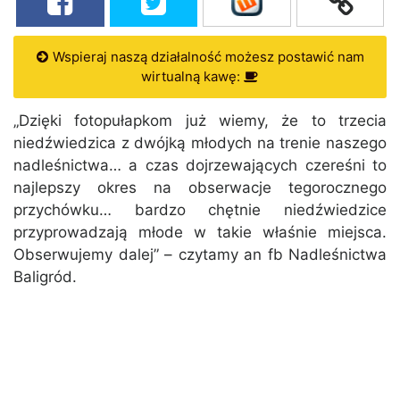
Wspieraj naszą działalność możesz postawić nam
wirtualną kawę:
„Dzięki fotopułapkom już wiemy, że to trzecia
niedźwiedzica z dwójką młodych na trenie naszego
nadleśnictwa… a czas dojrzewających czereśni to
najlepszy okres na obserwacje tegorocznego
przychówku… bardzo chętnie niedźwiedzice
przyprowadzają młode w takie właśnie miejsca.
Obserwujemy dalej” – czytamy an fb Nadleśnictwa
Baligród.