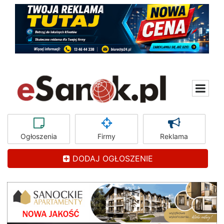
Ogłoszenia
Firmy
Reklama
DODAJ OGŁOSZENIE