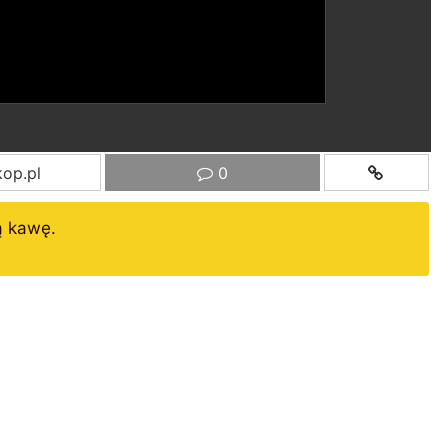
op.pl
0
ą kawę.