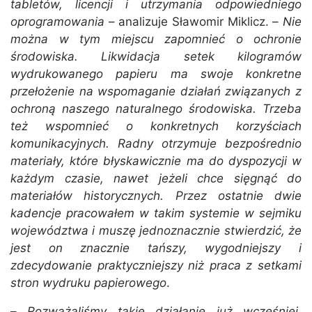
tabletów, licencji i utrzymania odpowiedniego
oprogramowania
– analizuje Sławomir Miklicz. –
Nie
można w tym miejscu zapomnieć o ochronie
środowiska. Likwidacja setek kilogramów
wydrukowanego papieru ma swoje konkretne
przełożenie na wspomaganie działań związanych z
ochroną naszego naturalnego środowiska. Trzeba
też wspomnieć o konkretnych korzyściach
komunikacyjnych. Radny otrzymuje bezpośrednio
materiały, które błyskawicznie ma do dyspozycji w
każdym czasie, nawet jeżeli chce sięgnąć do
materiałów historycznych. Przez ostatnie dwie
kadencje pracowałem w takim systemie w sejmiku
województwa i muszę jednoznacznie stwierdzić, że
jest on znacznie tańszy, wygodniejszy i
zdecydowanie praktyczniejszy niż praca z setkami
stron wydruku papierowego
.
–
Rozważaliśmy takie działanie już wcześniej.