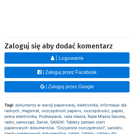
Zaloguj się aby dodać komentarz
| Logowanie
| Zaloguj przez Facebook
| Zaloguj przez Google
Tagi:
dokumenty w wersji papierowej
,
elektronika
,
informacje dla
radnych
,
magistrat
,
oszczędność papieru
,
oszczędności
,
papier
,
pełna elektronika
,
Podkarpacie
,
rada miasta
,
Rada Miasta Sanoka
,
radni
,
samorząd
,
Sanok
,
SANOK: Tablety zamiast stert
papierowych dokumentów. "Oczywiste oszczędności"
,
sanoktv
,
sterty papierowych dokumentów
,
tablet
,
tablety
,
tablety dla