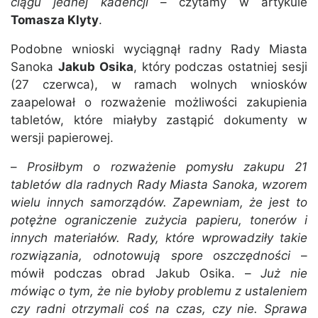
ciągu jednej kadencji
– czytamy w artykule
Tomasza Klyty
.
Podobne wnioski wyciągnął radny Rady Miasta
Sanoka
Jakub Osika
, który podczas ostatniej sesji
(27 czerwca), w ramach wolnych wniosków
zaapelował o rozważenie możliwości zakupienia
tabletów, które miałyby zastąpić dokumenty w
wersji papierowej.
–
Prosiłbym o rozważenie pomysłu zakupu 21
tabletów dla radnych Rady Miasta Sanoka, wzorem
wielu innych samorządów. Zapewniam, że jest to
potężne ograniczenie zużycia papieru, tonerów i
innych materiałów. Rady, które wprowadziły takie
rozwiązania, odnotowują spore oszczędności
–
mówił podczas obrad Jakub Osika. –
Już nie
mówiąc o tym, że nie byłoby problemu z ustaleniem
czy radni otrzymali coś na czas, czy nie. Sprawa