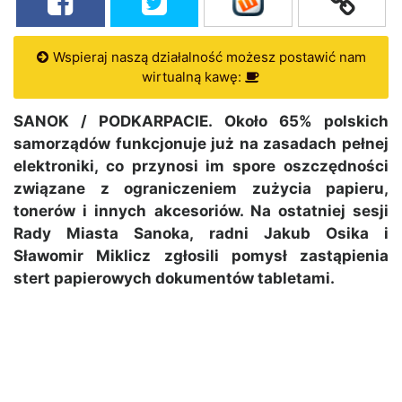
Wspieraj naszą działalność możesz postawić nam
wirtualną kawę:
SANOK / PODKARPACIE. Około 65% polskich
samorządów funkcjonuje już na zasadach pełnej
elektroniki, co przynosi im spore oszczędności
związane z ograniczeniem zużycia papieru,
tonerów i innych akcesoriów. Na ostatniej sesji
Rady Miasta Sanoka, radni Jakub Osika i
Sławomir Miklicz zgłosili pomysł zastąpienia
stert papierowych dokumentów tabletami.