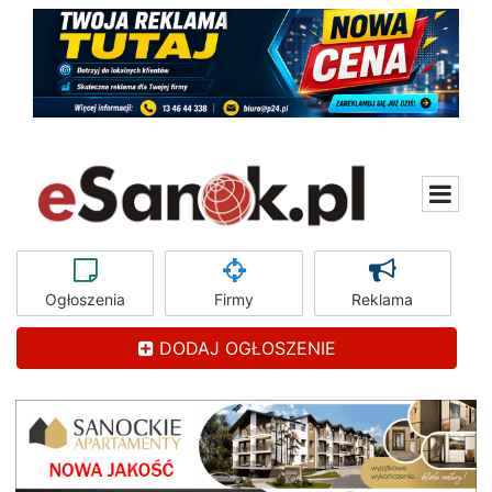
Ogłoszenia
Firmy
Reklama
DODAJ OGŁOSZENIE