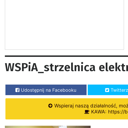
WSPiA_strzelnica elekt
Udostępnij na Facebooku
Twitter
Wspieraj naszą działalność, mo
KAWA: https://b