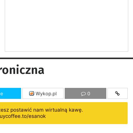
roniczna
ze
Wykop.pl
0
żesz postawić nam wirtualną kawę.
uycoffee.to/esanok