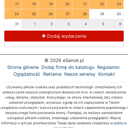
17
18
19
20
21
22
23
24
25
26
27
28
29
30
31
1
2
3
4
5
6
Dodaj wydarzenie
© 2026 eSanok.pl
Strona główna
Dodaj firmę do katalogu
Regulamin
Oglądalność
Reklama
Nasze serwisy
Kontakt
Używamy plików cookies oraz podobnych technologii. Umożliwiamy ich
umieszczanie naszym zewnętrznym dostawcom m.in. w celach: świadczenia
usług, reklamy, statystyk. Korzystając ze strony internetowej, bez zmiany
ustawień przeglądarki, wyrażasz zgodę na ich zapisywanie w Twoim
urządzeniu końcowym i wykorzystywanie w celach zapewnienia poprawnego i
bezpiecznego funkcjonowania strony. Pamiętaj, że możesz samodzielnie
zarządzać plikami cookies, zmieniając ustawienia przeglądarki. Więcej
informacji o tym jak przetwarzamy Twoje dane osobowe znajdziesz w
polityce