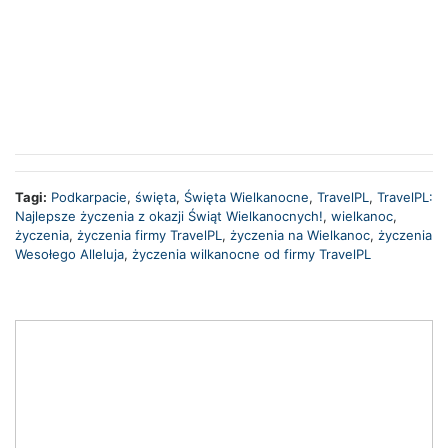
Tagi:
Podkarpacie
,
święta
,
Święta Wielkanocne
,
TravelPL
,
TravelPL:
Najlepsze życzenia z okazji Świąt Wielkanocnych!
,
wielkanoc
,
życzenia
,
życzenia firmy TravelPL
,
życzenia na Wielkanoc
,
życzenia
Wesołego Alleluja
,
życzenia wilkanocne od firmy TravelPL