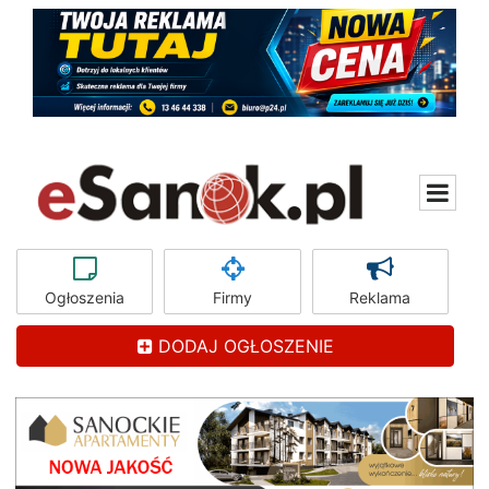
Ogłoszenia
Firmy
Reklama
DODAJ OGŁOSZENIE