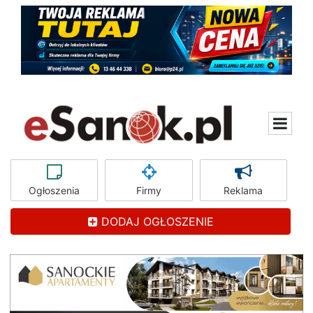
Ogłoszenia
Firmy
Reklama
DODAJ OGŁOSZENIE