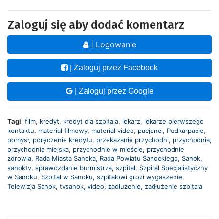
Zaloguj się aby dodać komentarz
| Logowanie
| Zaloguj przez Facebook
| Zaloguj przez Google
Tagi:
film
,
kredyt
,
kredyt dla szpitala
,
lekarz
,
lekarze pierwszego
kontaktu
,
materiał filmowy
,
materiał video
,
pacjenci
,
Podkarpacie
,
pomysł
,
poręczenie kredytu
,
przekazanie przychodni
,
przychodnia
,
przychodnia miejska
,
przychodnie w mieście
,
przychodnie
zdrowia
,
Rada Miasta Sanoka
,
Rada Powiatu Sanockiego
,
Sanok
,
sanoktv
,
sprawozdanie burmistrza
,
szpital
,
Szpital Specjalistyczny
w Sanoku
,
Szpital w Sanoku
,
szpitalowi grozi wygaszenie
,
Telewizja Sanok
,
tvsanok
,
video
,
zadłużenie
,
zadłużenie szpitala