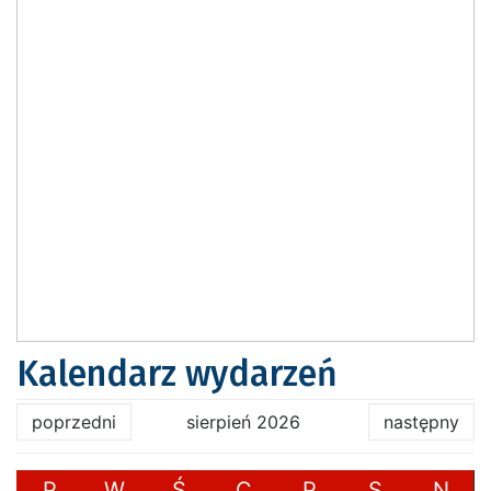
Kalendarz wydarzeń
poprzedni
sierpień 2026
następny
P
W
Ś
C
P
S
N