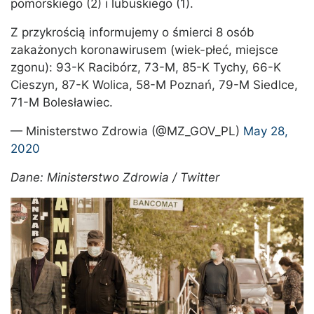
pomorskiego (2) i lubuskiego (1).
Z przykrością informujemy o śmierci 8 osób
zakażonych koronawirusem (wiek-płeć, miejsce
zgonu): 93-K Racibórz, 73-M, 85-K Tychy, 66-K
Cieszyn, 87-K Wolica, 58-M Poznań, 79-M Siedlce,
71-M Bolesławiec.
— Ministerstwo Zdrowia (@MZ_GOV_PL)
May 28,
2020
Dane: Ministerstwo Zdrowia / Twitter