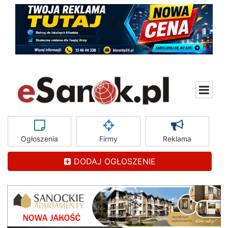
Ogłoszenia
Firmy
Reklama
DODAJ OGŁOSZENIE