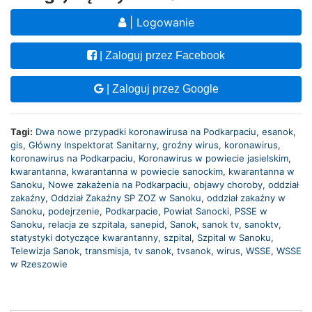
| Logowanie
| Zaloguj przez Facebook
| Zaloguj przez Google
Tagi:
Dwa nowe przypadki koronawirusa na Podkarpaciu
,
esanok
,
gis
,
Główny Inspektorat Sanitarny
,
groźny wirus
,
koronawirus
,
koronawirus na Podkarpaciu
,
Koronawirus w powiecie jasielskim
,
kwarantanna
,
kwarantanna w powiecie sanockim
,
kwarantanna w
Sanoku
,
Nowe zakażenia na Podkarpaciu
,
objawy choroby
,
oddział
zakaźny
,
Oddział Zakaźny SP ZOZ w Sanoku
,
oddział zakaźny w
Sanoku
,
podejrzenie
,
Podkarpacie
,
Powiat Sanocki
,
PSSE w
Sanoku
,
relacja ze szpitala
,
sanepid
,
Sanok
,
sanok tv
,
sanoktv
,
statystyki dotyczące kwarantanny
,
szpital
,
Szpital w Sanoku
,
Telewizja Sanok
,
transmisja
,
tv sanok
,
tvsanok
,
wirus
,
WSSE
,
WSSE
w Rzeszowie