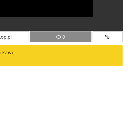
op.pl
0
ą kawę.