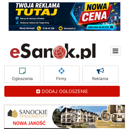
Ogłoszenia
Firmy
Reklama
DODAJ OGŁOSZENIE