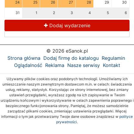
24
25
26
27
28
29
30
31
1
2
3
4
5
6
Dodaj wydarzenie
© 2026 eSanok.pl
Strona główna
Dodaj firmę do katalogu
Regulamin
Oglądalność
Reklama
Nasze serwisy
Kontakt
Używamy plików cookies oraz podobnych technologii. Umożliwiamy ich
umieszczanie naszym zewnętrznym dostawcom m.in. w celach: świadczenia
usług, reklamy, statystyk. Korzystając ze strony internetowej, bez zmiany
ustawień przeglądarki, wyrażasz zgodę na ich zapisywanie w Twoim
urządzeniu końcowym i wykorzystywanie w celach zapewnienia poprawnego i
bezpiecznego funkcjonowania strony. Pamiętaj, że możesz samodzielnie
zarządzać plikami cookies, zmieniając ustawienia przeglądarki. Więcej
informacji o tym jak przetwarzamy Twoje dane osobowe znajdziesz w
polityce
prywatności.