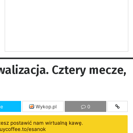
walizacja. Cztery mecze,
ze
Wykop.pl
0
żesz postawić nam wirtualną kawę.
uycoffee.to/esanok