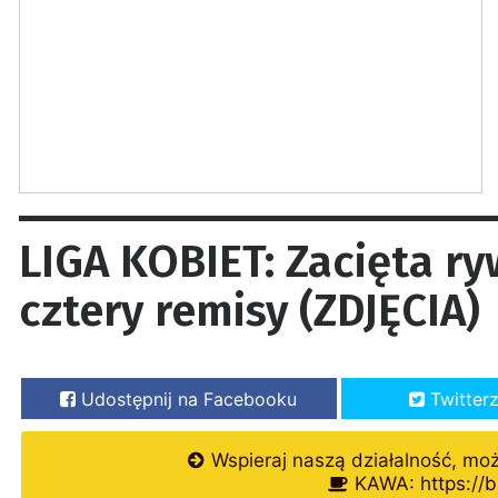
LIGA KOBIET: Zacięta ry
cztery remisy (ZDJĘCIA)
Udostępnij na Facebooku
Twitter
Wspieraj naszą działalność, mo
KAWA: https://b