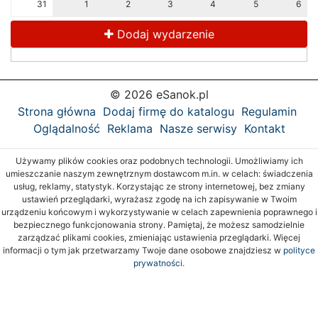
31
1
2
3
4
5
6
Dodaj wydarzenie
© 2026 eSanok.pl
Strona główna
Dodaj firmę do katalogu
Regulamin
Oglądalność
Reklama
Nasze serwisy
Kontakt
Używamy plików cookies oraz podobnych technologii. Umożliwiamy ich
umieszczanie naszym zewnętrznym dostawcom m.in. w celach: świadczenia
usług, reklamy, statystyk. Korzystając ze strony internetowej, bez zmiany
ustawień przeglądarki, wyrażasz zgodę na ich zapisywanie w Twoim
urządzeniu końcowym i wykorzystywanie w celach zapewnienia poprawnego i
bezpiecznego funkcjonowania strony. Pamiętaj, że możesz samodzielnie
zarządzać plikami cookies, zmieniając ustawienia przeglądarki. Więcej
informacji o tym jak przetwarzamy Twoje dane osobowe znajdziesz w
polityce
prywatności.