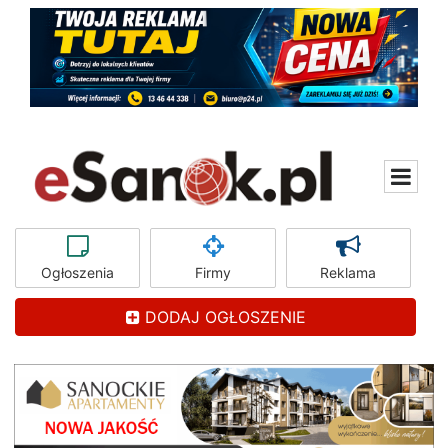
Ogłoszenia
Firmy
Reklama
DODAJ OGŁOSZENIE