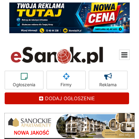
Ogłoszenia
Firmy
Reklama
DODAJ OGŁOSZENIE