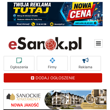
Ogłoszenia
Firmy
Reklama
DODAJ OGŁOSZENIE