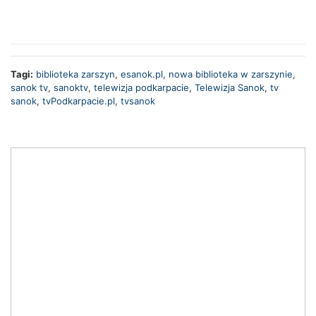
Tagi:
biblioteka zarszyn
,
esanok.pl
,
nowa biblioteka w zarszynie
,
sanok tv
,
sanoktv
,
telewizja podkarpacie
,
Telewizja Sanok
,
tv
sanok
,
tvPodkarpacie.pl
,
tvsanok