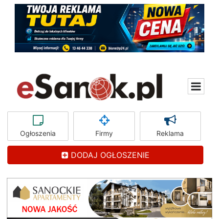
Ogłoszenia
Firmy
Reklama
DODAJ OGŁOSZENIE