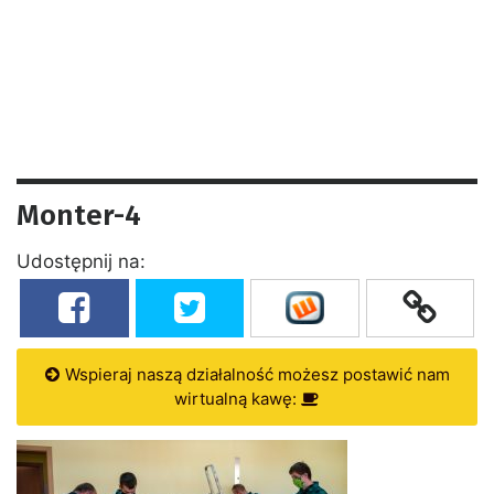
Monter-4
Udostępnij na:
Wspieraj naszą działalność możesz postawić nam
wirtualną kawę: