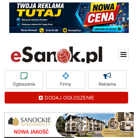
Ogłoszenia
Firmy
Reklama
DODAJ OGŁOSZENIE