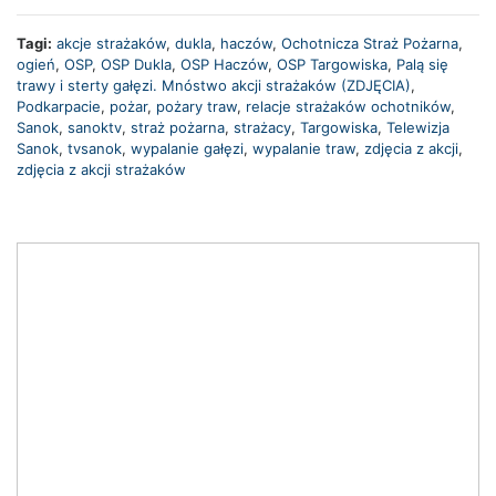
Tagi:
akcje strażaków
,
dukla
,
haczów
,
Ochotnicza Straż Pożarna
,
ogień
,
OSP
,
OSP Dukla
,
OSP Haczów
,
OSP Targowiska
,
Palą się
trawy i sterty gałęzi. Mnóstwo akcji strażaków (ZDJĘCIA)
,
Podkarpacie
,
pożar
,
pożary traw
,
relacje strażaków ochotników
,
Sanok
,
sanoktv
,
straż pożarna
,
strażacy
,
Targowiska
,
Telewizja
Sanok
,
tvsanok
,
wypalanie gałęzi
,
wypalanie traw
,
zdjęcia z akcji
,
zdjęcia z akcji strażaków