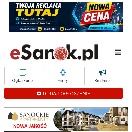
Ogłoszenia
Firmy
Reklama
DODAJ OGŁOSZENIE