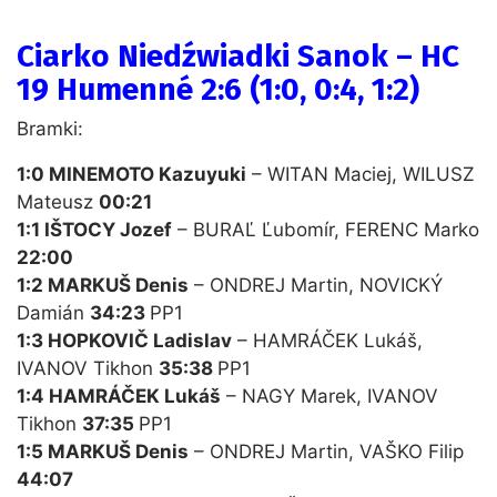
Ciarko Niedźwiadki Sanok – HC
19 Humenné 2:6 (1:0, 0:4, 1:2)
Bramki:
1:0
MINEMOTO Kazuyuki
– WITAN Maciej, WILUSZ
Mateusz
00:21
1:1 IŠTOCY Jozef
– BURAĽ Ľubomír, FERENC Marko
22:00
1:2 MARKUŠ Denis
– ONDREJ Martin, NOVICKÝ
Damián
34:23
PP1
1:3 HOPKOVIČ Ladislav
– HAMRÁČEK Lukáš,
IVANOV Tikhon
35:38
PP1
1:4 HAMRÁČEK Lukáš
– NAGY Marek, IVANOV
Tikhon
37:35
PP1
1:5 MARKUŠ Denis
– ONDREJ Martin, VAŠKO Filip
44:07