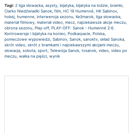
Tagi:
2 liga słowacka
,
asysty
,
bijatyka
,
bijatyka na lodzie
,
bramki
,
Ciarko Niedźwiadki Sanok
,
film
,
HC 19 Humenné
,
HK Sabinov
,
hokej
,
humenne
,
interwencja sezonu
,
Kežmarok
,
liga słowacka
,
materiał filmowy
,
materiał video
,
mecz
,
najciekawsze akcje meczu
,
obrona sezonu
,
Play-off
,
PLAY-OFF: Sanok - Humenné 2:6.
Kontrowersje i bijatyka na koniec
,
Podkarpacie
,
Polska
,
pomeczowe wypowiedzi
,
Sabinov
,
Sanok
,
sanoktv
,
skład Sanoka
,
skrót video
,
skrót z bramkami i najciekawszymi akcjami meczu
,
słowacja
,
sobota
,
sport
,
Telewizja Sanok
,
tvsanok
,
video
,
video po
meczu
,
walka na pięści
,
wynik