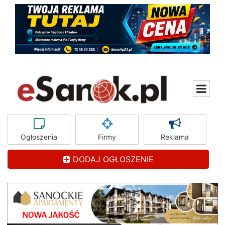
Ogłoszenia
Firmy
Reklama
DODAJ OGŁOSZENIE