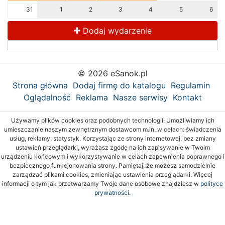
31
1
2
3
4
5
6
Dodaj wydarzenie
© 2026 eSanok.pl
Strona główna
Dodaj firmę do katalogu
Regulamin
Oglądalność
Reklama
Nasze serwisy
Kontakt
Używamy plików cookies oraz podobnych technologii. Umożliwiamy ich
umieszczanie naszym zewnętrznym dostawcom m.in. w celach: świadczenia
usług, reklamy, statystyk. Korzystając ze strony internetowej, bez zmiany
ustawień przeglądarki, wyrażasz zgodę na ich zapisywanie w Twoim
urządzeniu końcowym i wykorzystywanie w celach zapewnienia poprawnego i
bezpiecznego funkcjonowania strony. Pamiętaj, że możesz samodzielnie
zarządzać plikami cookies, zmieniając ustawienia przeglądarki. Więcej
informacji o tym jak przetwarzamy Twoje dane osobowe znajdziesz w
polityce
prywatności.