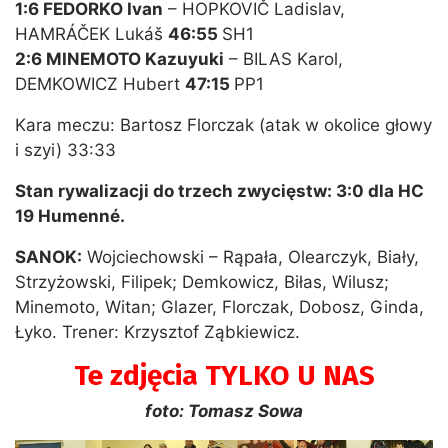
1:6 FEDORKO Ivan
– HOPKOVIČ Ladislav,
HAMRÁČEK Lukáš
46:55
SH1
2:6 MINEMOTO Kazuyuki
– BILAS Karol,
DEMKOWICZ Hubert
47:15
PP1
Kara meczu: Bartosz Florczak (atak w okolice głowy
i szyi) 33:33
Stan rywalizacji do trzech zwycięstw: 3:0 dla HC
19 Humenné.
SANOK:
Wojciechowski – Rąpała, Olearczyk, Biały,
Strzyżowski, Filipek; Demkowicz, Biłas, Wilusz;
Minemoto, Witan; Glazer, Florczak, Dobosz, Ginda,
Łyko. Trener: Krzysztof Ząbkiewicz.
Te zdjęcia TYLKO U NAS
foto: Tomasz Sowa