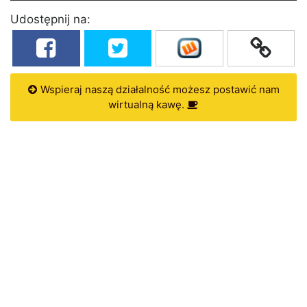
Udostępnij na:
Wspieraj naszą działalność możesz postawić nam
wirtualną kawę.