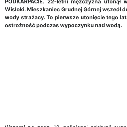
PODKARPACIE. 22-letni mężczyzna utonął 
Wisłoki. Mieszkaniec Grudnej Górnej wszedł do
wody strażacy. To pierwsze utonięcie tego la
ostrożność podczas wypoczynku nad wodą.