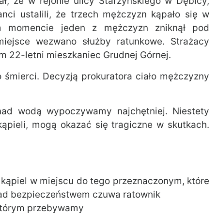
ał, że w rejonie ulicy Starzyńskiego w Dębicy,
nci ustalili, że trzech mężczyzn kąpało się w
ym momencie jeden z mężczyzn zniknął pod
miejsce wezwano służby ratunkowe. Strażacy
m 22-letni mieszkaniec Grudnej Górnej.
o śmierci. Decyzją prokuratora ciało mężczyzny
 nad wodą wypoczywamy najchętniej. Niestety
ąpieli, mogą okazać się tragiczne w skutkach.
 kąpiel w miejscu do tego przeznaczonym, które
nad bezpieczeństwem czuwa ratownik
 którym przebywamy