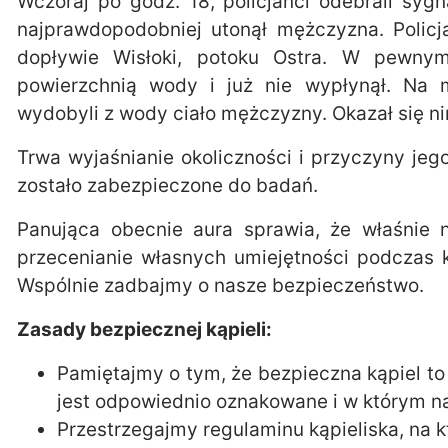
Wczoraj po godz. 18, policjanci odebrali sygn
najprawdopodobniej utonął mężczyzna. Policja
dopływie Wisłoki, potoku Ostra. W pewn
powierzchnią wody i już nie wypłynął. Na 
wydobyli z wody ciało mężczyzny. Okazał się ni
Trwa wyjaśnianie okoliczności i przyczyny jeg
zostało zabezpieczone do badań.
Panująca obecnie aura sprawia, że właśnie
przecenianie własnych umiejętności podczas k
Wspólnie zadbajmy o nasze bezpieczeństwo.
Zasady bezpiecznej kąpieli:
Pamiętajmy o tym, że bezpieczna kąpiel to
jest odpowiednio oznakowane i w którym 
Przestrzegajmy regulaminu kąpieliska, na