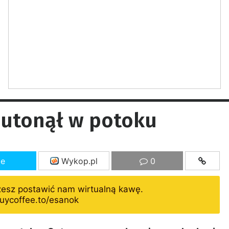
 utonął w potoku
ze
Wykop.pl
0
żesz postawić nam wirtualną kawę.
uycoffee.to/esanok