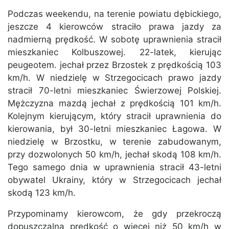
Podczas weekendu, na terenie powiatu dębickiego,
jeszcze 4 kierowców straciło prawa jazdy za
nadmierną prędkość. W sobotę uprawnienia stracił
mieszkaniec Kolbuszowej. 22-latek, kierując
peugeotem. jechał przez Brzostek z prędkością 103
km/h. W niedzielę w Strzegocicach prawo jazdy
stracił 70-letni mieszkaniec Świerzowej Polskiej.
Mężczyzna mazdą jechał z prędkością 101 km/h.
Kolejnym kierującym, który stracił uprawnienia do
kierowania, był 30-letni mieszkaniec Łagowa. W
niedzielę w Brzostku, w terenie zabudowanym,
przy dozwolonych 50 km/h, jechał skodą 108 km/h.
Tego samego dnia w uprawnienia stracił 43-letni
obywatel Ukrainy, który w Strzegocicach jechał
skodą 123 km/h.
Przypominamy kierowcom, że gdy przekroczą
dopuszczalną prędkość o więcej niż 50 km/h w