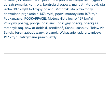
do zatrzymania
,
kontrola
,
kontrola drogowa
,
mandat
,
Motocyklista
jechał 197 km/h! Policyjny pościg
,
Motocyklista przekroczył
dozwoloną prędkość o 147km/h!
,
pędził motocyklem 197km/h
,
Podkarpacie
,
PODKARPACIE. Motocyklista jechał 197 km/h!
Policyjny pościg
,
policja
,
policjanci
,
policyjny pościg
,
pościg za
motocyklistą
,
powiat dębicki
,
prędkość
,
Sanok
,
sanoktv
,
Telewizja
Sanok
,
teren zabudowany
,
tvsanok
,
Wskazanie radaru wyniosło
197 km/h
,
zatrzymane prawo jazdy