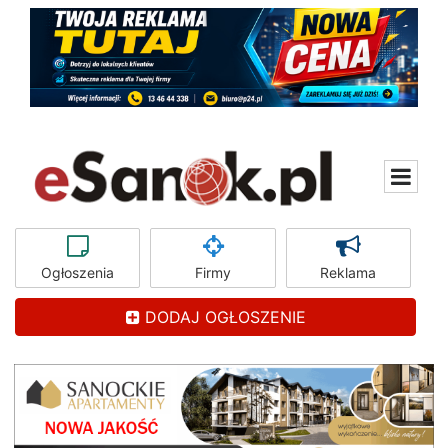
Ogłoszenia
Firmy
Reklama
DODAJ OGŁOSZENIE