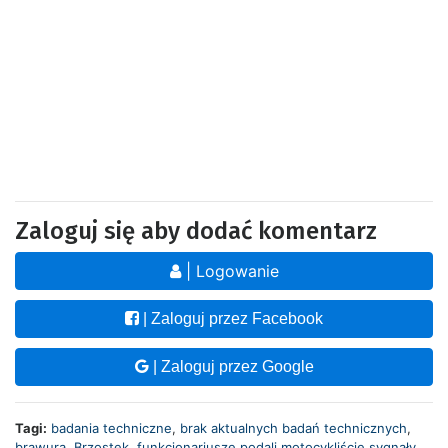
Zaloguj się aby dodać komentarz
| Logowanie
| Zaloguj przez Facebook
| Zaloguj przez Google
Tagi:
badania techniczne
,
brak aktualnych badań technicznych
,
brawura
,
Brzostek
,
funkcjonariusze podali motocykliście sygnały