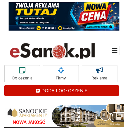
Ogłoszenia
Firmy
Reklama
DODAJ OGŁOSZENIE