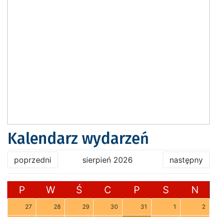
Kalendarz wydarzeń
poprzedni
sierpień 2026
następny
P
W
Ś
C
P
S
N
27
28
29
30
31
1
2