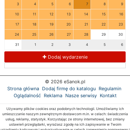
3
4
5
6
7
8
9
10
11
12
13
14
15
16
17
18
19
20
21
22
23
24
25
26
27
28
29
30
31
1
2
3
4
5
6
Dodaj wydarzenie
© 2026 eSanok.pl
Strona główna
Dodaj firmę do katalogu
Regulamin
Oglądalność
Reklama
Nasze serwisy
Kontakt
Używamy plików cookies oraz podobnych technologii. Umożliwiamy ich
umieszczanie naszym zewnętrznym dostawcom m.in. w celach: świadczenia
usług, reklamy, statystyk. Korzystając ze strony internetowej, bez zmiany
ustawień przeglądarki, wyrażasz zgodę na ich zapisywanie w Twoim
urządzeniu końcowym i wykorzystywanie w celach zapewnienia poprawnego i