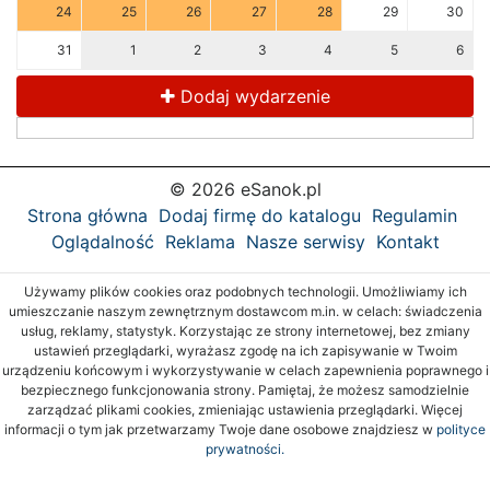
24
25
26
27
28
29
30
31
1
2
3
4
5
6
Dodaj wydarzenie
© 2026 eSanok.pl
Strona główna
Dodaj firmę do katalogu
Regulamin
Oglądalność
Reklama
Nasze serwisy
Kontakt
Używamy plików cookies oraz podobnych technologii. Umożliwiamy ich
umieszczanie naszym zewnętrznym dostawcom m.in. w celach: świadczenia
usług, reklamy, statystyk. Korzystając ze strony internetowej, bez zmiany
ustawień przeglądarki, wyrażasz zgodę na ich zapisywanie w Twoim
urządzeniu końcowym i wykorzystywanie w celach zapewnienia poprawnego i
bezpiecznego funkcjonowania strony. Pamiętaj, że możesz samodzielnie
zarządzać plikami cookies, zmieniając ustawienia przeglądarki. Więcej
informacji o tym jak przetwarzamy Twoje dane osobowe znajdziesz w
polityce
prywatności.