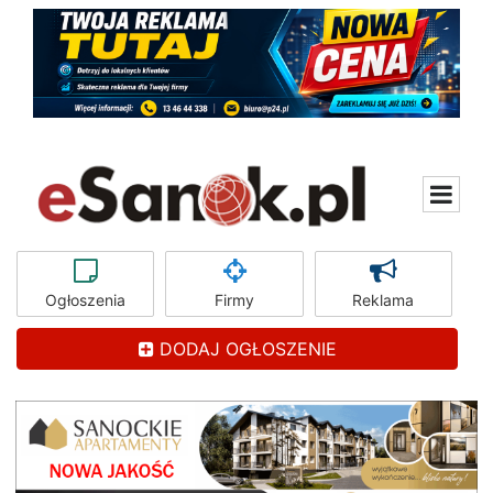
Ogłoszenia
Firmy
Reklama
DODAJ OGŁOSZENIE