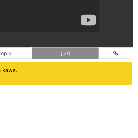
op.pl
0
ą kawę.