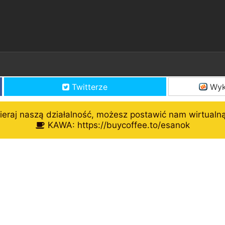
Twitterze
Wyk
eraj naszą działalność, możesz postawić nam wirtualn
KAWA: https://buycoffee.to/esanok