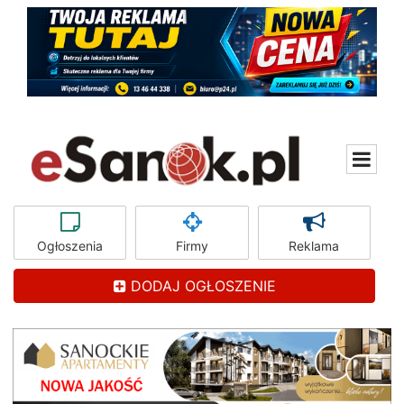
Ogłoszenia
Firmy
Reklama
DODAJ OGŁOSZENIE