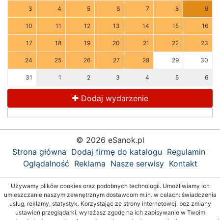
3
4
5
6
7
8
9
10
11
12
13
14
15
16
17
18
19
20
21
22
23
24
25
26
27
28
29
30
31
1
2
3
4
5
6
Dodaj wydarzenie
© 2026 eSanok.pl
Strona główna
Dodaj firmę do katalogu
Regulamin
Oglądalność
Reklama
Nasze serwisy
Kontakt
Używamy plików cookies oraz podobnych technologii. Umożliwiamy ich
umieszczanie naszym zewnętrznym dostawcom m.in. w celach: świadczenia
usług, reklamy, statystyk. Korzystając ze strony internetowej, bez zmiany
ustawień przeglądarki, wyrażasz zgodę na ich zapisywanie w Twoim