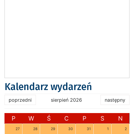
Kalendarz wydarzeń
poprzedni
sierpień 2026
następny
P
W
Ś
C
P
S
N
27
28
29
30
31
1
2