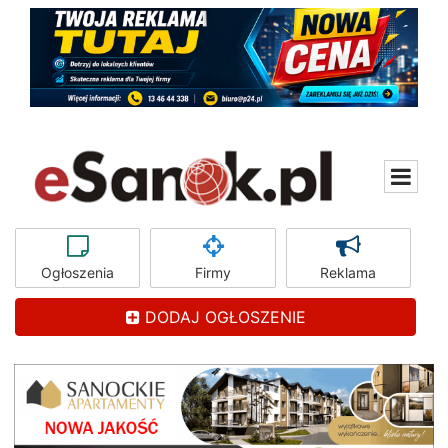
Ogłoszenia
Firmy
Reklama
DODAJ OGŁOSZENIE