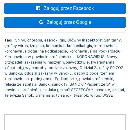
| Zaloguj przez Facebook
| Zaloguj przez Google
Tagi:
Chiny
,
choroba
,
esanok
,
gis
,
Główny Inspektorat Sanitarny
,
groźny wirus
,
izolatka
,
komunikat
,
komunikat gis
,
koronawirus
,
koronawirus dotarł na Podkarpacie
,
koronawirus na Podkarpaciu
,
Koronawirus w powiecie krośnieńskim!
,
KORONAWIRUS: Nowy
przypadek zakażenia w naszym województwie
,
kwarantanna
,
łańcut
,
objawy choroby
,
oddział zakaźny
,
Oddział Zakaźny SP ZOZ
w Sanoku
,
oddział zakaźny w Sanoku
,
osoby z podejrzeniem
koronawirusa
,
podejrzenie
,
Podkarpacie
,
powiat krośnieński
,
relacja ze szpitala
,
Sanok
,
sanok tv
,
SANOK: "Pacjent zero" w
powiecie krośnieńskim. Jaka gmina? SZCZEGÓŁY
,
sanoktv
,
szpital
,
Telewizja Sanok
,
transmisja
,
tv sanok
,
tvsanok
,
wirus
,
WSSE