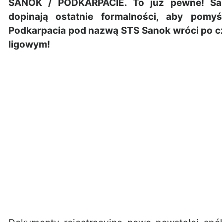
SANOK / PODKARPACIE. To już pewne! San
dopinają ostatnie formalności, aby pomyś
Podkarpacia pod nazwą STS Sanok wróci po c
ligowym!