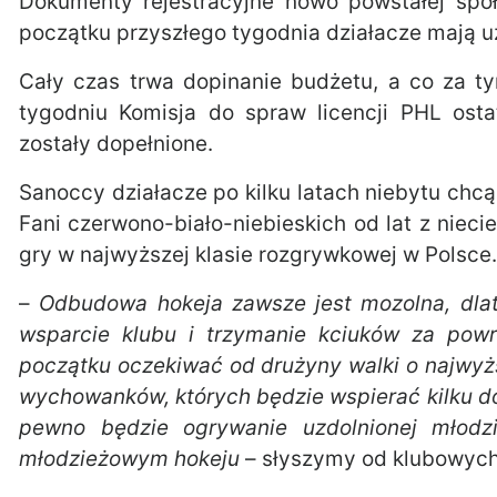
Dokumenty rejestracyjne nowo powstałej spół
początku przyszłego tygodnia działacze mają uz
Cały czas trwa dopinanie budżetu, a co za 
tygodniu Komisja do spraw licencji PHL osta
zostały dopełnione.
Sanoccy działacze po kilku latach niebytu chc
Fani czerwono-biało-niebieskich od lat z nieci
gry w najwyższej klasie rozgrywkowej w Polsce.
–
Odbudowa hokeja zawsze jest mozolna, dla
wsparcie klubu i trzymanie kciuków za pow
początku oczekiwać od drużyny walki o najwyżs
wychowanków, których będzie wspierać kilku 
pewno będzie ogrywanie uzdolnionej młodz
młodzieżowym hokeju
– słyszymy od klubowych