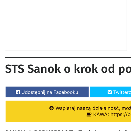
STS Sanok o krok od p
Udostępnij na Facebooku
Twitter
Wspieraj naszą działalność, mo
KAWA: https://b