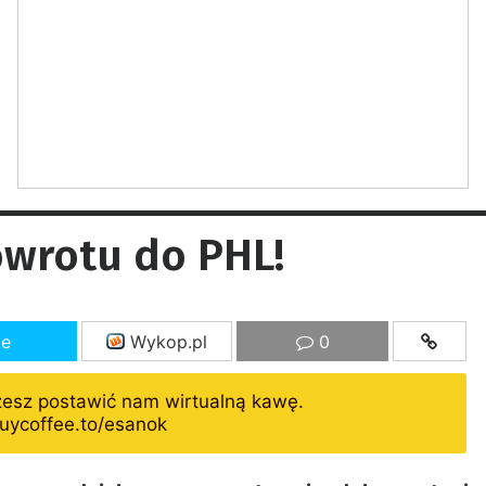
owrotu do PHL!
ze
Wykop.pl
0
żesz postawić nam wirtualną kawę.
uycoffee.to/esanok