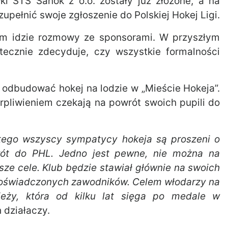
ki STS Sanok z o.o. zostały już złożone, a na
upełnić swoje zgłoszenie do Polskiej Hokej Ligi.
tym idzie rozmowy ze sponsorami. W przyszłym
tecznie zdecyduje, czy wszystkie formalności
ą odbudować hokej na lodzie w „Mieście Hokeja”.
erpliwieniem czekają na powrót swoich pupili do
tego wszyscy sympatycy hokeja są proszeni o
rót do PHL. Jedno jest pewne, nie można na
ze cele. Klub będzie stawiał głównie na swoich
doświadczonych zawodników. Celem włodarzy na
ieży, która od kilku lat sięga po medale w
 działaczy.