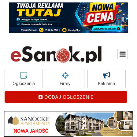
Ogłoszenia
Firmy
Reklama
DODAJ OGŁOSZENIE