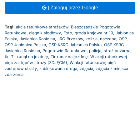
| Zaloguj przez Google
Tagi:
akcja ratunkowa strażaków
,
Bieszczadzkie Pogotowie
Ratunkowe
,
ciągnik siodłowy
,
Foto
,
groda krajowa nr 19
,
Jabłonica
Polska
,
Jasienica Rosielna
,
JRG Brzozów
,
kolizja
,
naczepa
,
OSP
,
OSP Jabłonica Polska
,
OSP KSRG Jabłonica Polska
,
OSP KSRG
Jasienica Rosielna
,
Pogotowie Ratunkowe
,
policja
,
straż pożarna
,
tir
,
Tir runął na jezdnię
,
Tir runął na jezdnię. W akcji ratunkowej
pięć zastępów straży (ZDJĘCIA)
,
W akcji ratunkowej pięć
zastępów straży
,
zablokowana droga
,
zdjęcia
,
zdjęcia z miejsca
zdarzenia