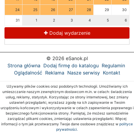
24
25
26
27
28
29
30
31
1
2
3
4
5
6
Dodaj wydarzenie
© 2026 eSanok.pl
Strona główna
Dodaj firmę do katalogu
Regulamin
Oglądalność
Reklama
Nasze serwisy
Kontakt
Używamy plików cookies oraz podobnych technologii. Umożliwiamy ich
umieszczanie naszym zewnętrznym dostawcom m.in. w celach: świadczenia
usług, reklamy, statystyk. Korzystając ze strony internetowej, bez zmiany
ustawień przeglądarki, wyrażasz zgodę na ich zapisywanie w Twoim
urządzeniu końcowym i wykorzystywanie w celach zapewnienia poprawnego i
bezpiecznego funkcjonowania strony. Pamiętaj, że możesz samodzielnie
zarządzać plikami cookies, zmieniając ustawienia przeglądarki. Więcej
informacji o tym jak przetwarzamy Twoje dane osobowe znajdziesz w
polityce
prywatności.