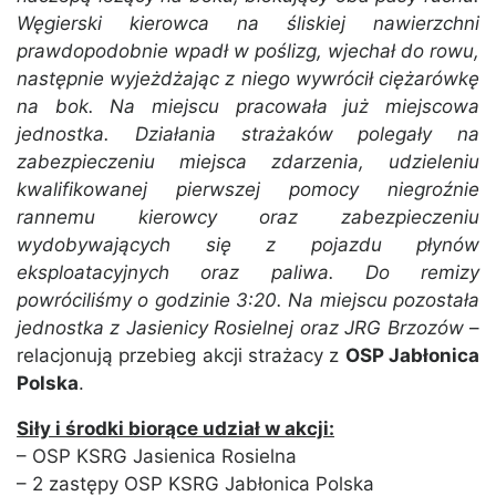
Węgierski kierowca na śliskiej nawierzchni
prawdopodobnie wpadł w poślizg, wjechał do rowu,
następnie wyjeżdżając z niego wywrócił ciężarówkę
na bok. Na miejscu pracowała już miejscowa
jednostka. Działania strażaków polegały na
zabezpieczeniu miejsca zdarzenia, udzieleniu
kwalifikowanej pierwszej pomocy niegroźnie
rannemu kierowcy oraz zabezpieczeniu
wydobywających się z pojazdu płynów
eksploatacyjnych oraz paliwa. Do remizy
powróciliśmy o godzinie 3:20. Na miejscu pozostała
jednostka z Jasienicy Rosielnej oraz JRG Brzozów
–
relacjonują przebieg akcji strażacy z
OSP Jabłonica
Polska
.
Siły i środki biorące udział w akcji:
– OSP KSRG Jasienica Rosielna
– 2 zastępy OSP KSRG Jabłonica Polska