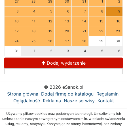
27
28
29
30
31
1
2
3
4
5
6
7
8
9
10
11
12
13
14
15
16
17
18
19
20
21
22
23
24
25
26
27
28
29
30
31
1
2
3
4
5
6
Dodaj wydarzenie
© 2026 eSanok.pl
Strona główna
Dodaj firmę do katalogu
Regulamin
Oglądalność
Reklama
Nasze serwisy
Kontakt
Używamy plików cookies oraz podobnych technologii. Umożliwiamy ich
umieszczanie naszym zewnętrznym dostawcom m.in. w celach: świadczenia
usług, reklamy, statystyk. Korzystając ze strony internetowej, bez zmiany