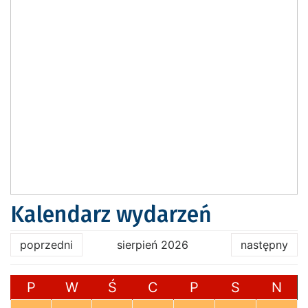
Kalendarz wydarzeń
poprzedni
sierpień 2026
następny
P
W
Ś
C
P
S
N