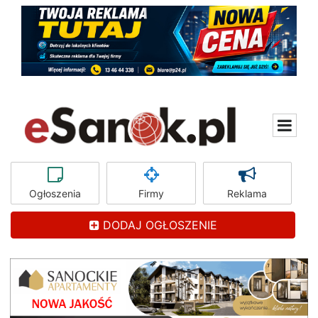
Ogłoszenia
Firmy
Reklama
DODAJ OGŁOSZENIE