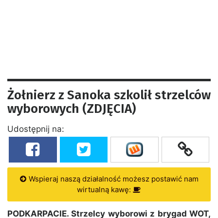
Żołnierz z Sanoka szkolił strzelców
wyborowych (ZDJĘCIA)
Udostępnij na:
Wspieraj naszą działalność możesz postawić nam
wirtualną kawę:
PODKARPACIE. Strzelcy wyborowi z brygad WOT,