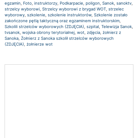
egzamin
,
Foto
,
instruktorzy
,
Podkarpacie
,
poligon
,
Sanok
,
sanoktv
,
strzelcy wyborowi
,
Strzelcy wyborowi z brygad WOT
,
strzelec
wyborowy
,
szkolenie
,
szkolenie instruktorów
,
Szkolenie zostało
zakończone pętlą taktyczną oraz egzaminem instruktorskim
,
Szkolili strzelców wyborowych (ZDJĘCIA)
,
szpital
,
Telewizja Sanok
,
tvsanok
,
wojska obrony terytorialnej
,
wot
,
zdjęcia
,
żołnierz z
Sanoka
,
Żołnierz z Sanoka szkolił strzelców wyborowych
(ZDJĘCIA)
,
żołnierze wot