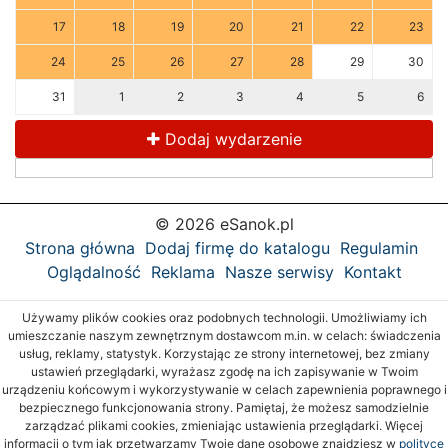
17
18
19
20
21
22
23
24
25
26
27
28
29
30
31
1
2
3
4
5
6
Dodaj wydarzenie
© 2026 eSanok.pl
Strona główna
Dodaj firmę do katalogu
Regulamin
Oglądalność
Reklama
Nasze serwisy
Kontakt
Używamy plików cookies oraz podobnych technologii. Umożliwiamy ich
umieszczanie naszym zewnętrznym dostawcom m.in. w celach: świadczenia
usług, reklamy, statystyk. Korzystając ze strony internetowej, bez zmiany
ustawień przeglądarki, wyrażasz zgodę na ich zapisywanie w Twoim
urządzeniu końcowym i wykorzystywanie w celach zapewnienia poprawnego i
bezpiecznego funkcjonowania strony. Pamiętaj, że możesz samodzielnie
zarządzać plikami cookies, zmieniając ustawienia przeglądarki. Więcej
informacji o tym jak przetwarzamy Twoje dane osobowe znajdziesz w
polityce