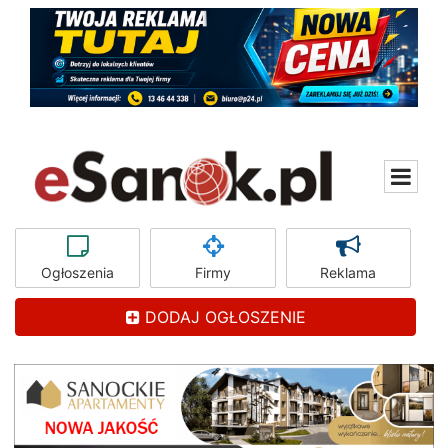
Ogłoszenia
Firmy
Reklama
DODAJ OGŁOSZENIE