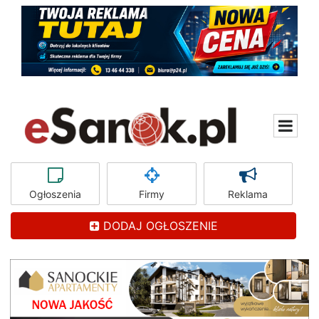
Ogłoszenia
Firmy
Reklama
DODAJ OGŁOSZENIE