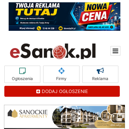
Ogłoszenia
Firmy
Reklama
DODAJ OGŁOSZENIE