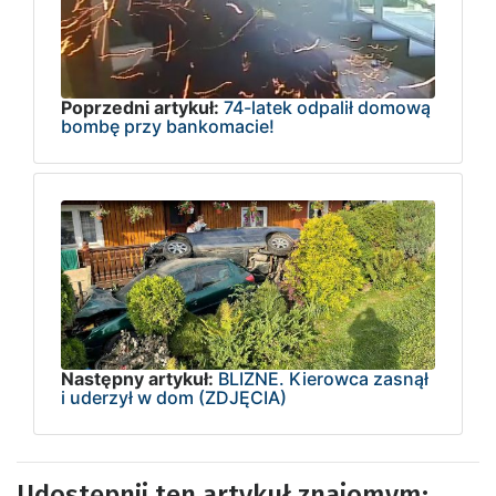
Poprzedni artykuł:
74-latek odpalił domową
bombę przy bankomacie!
Następny artykuł:
BLIZNE. Kierowca zasnął
i uderzył w dom (ZDJĘCIA)
Udostępnij ten artykuł znajomym: