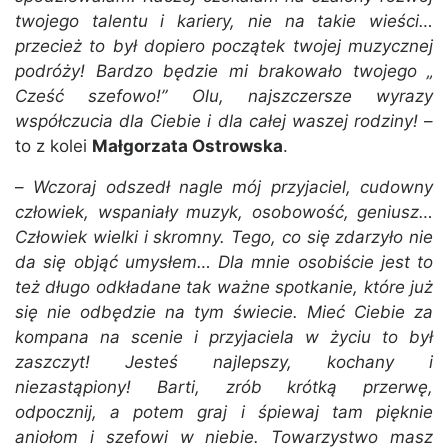
twojego talentu i kariery, nie na takie wieści…
przecież to był dopiero początek twojej muzycznej
podróży! Bardzo będzie mi brakowało twojego „
Cześć szefowo!” Olu, najszczersze wyrazy
współczucia dla Ciebie i dla całej waszej rodziny!
–
to z kolei
Małgorzata Ostrowska
.
–
Wczoraj odszedł nagle mój przyjaciel, cudowny
człowiek, wspaniały muzyk, osobowość, geniusz…
Człowiek wielki i skromny. Tego, co się zdarzyło nie
da się objąć umysłem… Dla mnie osobiście jest to
też długo odkładane tak ważne spotkanie, które już
się nie odbędzie na tym świecie. Mieć Ciebie za
kompana na scenie i przyjaciela w życiu to był
zaszczyt! Jesteś najlepszy, kochany i
niezastąpiony! Barti, zrób krótką przerwę,
odpocznij, a potem graj i śpiewaj tam pięknie
aniołom i szefowi w niebie. Towarzystwo masz