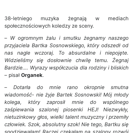
38-letniego muzyka żegnają w mediach
społecznościowych koledzy ze sceny.
–
W ogromnym żalu i smutku żegnamy naszego
przyjaciela Bartka Sosnowskiego, który odszedł od
nas nagle wczoraj. To absurdalne i niepojęte.
Widzieliśmy się dosłownie chwilę temu. Żegnaj
Bardzie….
Wyrazy współczucia dla rodziny i bliskich
– pisał
Organek
.
–
Dotarła do mnie rano okropnie smutna
wiadomość- nie żyje Bartek Sosnowski! Mój młody
kolega, który zaprosił mnie do wspólnego
zaśpiewania szalonej piosenki HEJ! Niezwykły,
nietuzinkowy głos, wielki talent muzyczny i przemiły
człowiek. Szok, absolutny szok! Nie tego, Bartku się
spodziewałam! Raczej czekałam na szalony rozwój