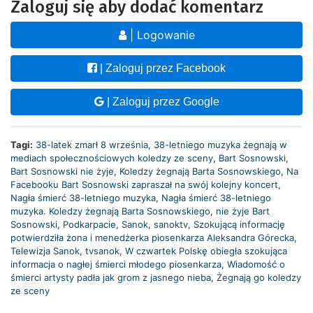
Zaloguj się aby dodać komentarz
| Logowanie
| Zaloguj przez Facebook
| Zaloguj przez Google
Tagi:
38-latek zmarł 8 września
,
38-letniego muzyka żegnają w
mediach społecznościowych koledzy ze sceny
,
Bart Sosnowski
,
Bart Sosnowski nie żyje
,
Koledzy żegnają Barta Sosnowskiego
,
Na
Facebooku Bart Sosnowski zapraszał na swój kolejny koncert
,
Nagła śmierć 38-letniego muzyka
,
Nagła śmierć 38-letniego
muzyka. Koledzy żegnają Barta Sosnowskiego
,
nie żyje Bart
Sosnowski
,
Podkarpacie
,
Sanok
,
sanoktv
,
Szokującą informację
potwierdziła żona i menedżerka piosenkarza Aleksandra Górecka
,
Telewizja Sanok
,
tvsanok
,
W czwartek Polskę obiegła szokująca
informacja o nagłej śmierci młodego piosenkarza
,
Wiadomość o
śmierci artysty padła jak grom z jasnego nieba
,
Żegnają go koledzy
ze sceny