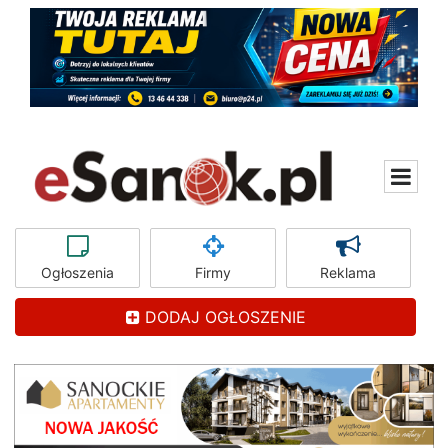
Ogłoszenia
Firmy
Reklama
DODAJ OGŁOSZENIE