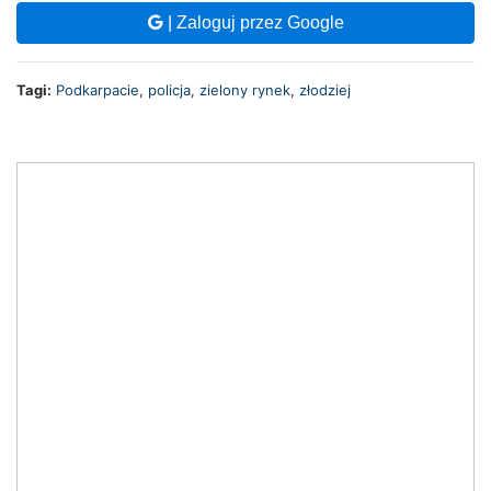
| Zaloguj przez Google
Tagi:
Podkarpacie
,
policja
,
zielony rynek
,
złodziej