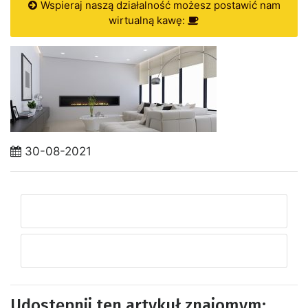
Wspieraj naszą działalność możesz postawić nam
wirtualną kawę:
30-08-2021
Udostępnij ten artykuł znajomym: