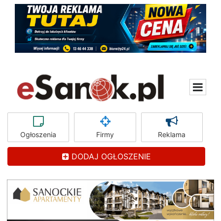
Ogłoszenia
Firmy
Reklama
DODAJ OGŁOSZENIE