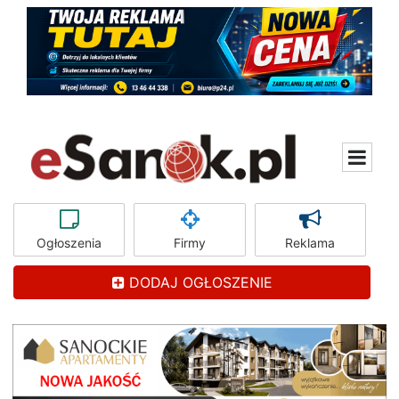
Ogłoszenia
Firmy
Reklama
DODAJ OGŁOSZENIE