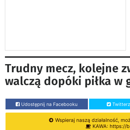
Trudny mecz, kolejne z
walczą dopóki piłka w 
Udostępnij na Facebooku
Twitter
Wspieraj naszą działalność, mo
KAWA: https://b