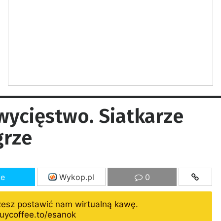
wycięstwo. Siatkarze
grze
ze
Wykop.pl
0
żesz postawić nam wirtualną kawę.
uycoffee.to/esanok