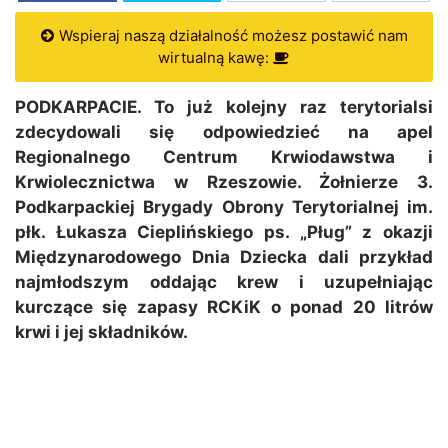
Wspieraj naszą działalność możesz postawić nam
wirtualną kawę:
PODKARPACIE. To już kolejny raz terytorialsi
zdecydowali się odpowiedzieć na apel
Regionalnego Centrum Krwiodawstwa i
Krwiolecznictwa w Rzeszowie. Żołnierze 3.
Podkarpackiej Brygady Obrony Terytorialnej im.
płk. Łukasza Cieplińskiego ps. „Pług” z okazji
Międzynarodowego Dnia Dziecka dali przykład
najmłodszym oddając krew i uzupełniając
kurczące się zapasy RCKiK o ponad 20 litrów
krwi i jej składników.