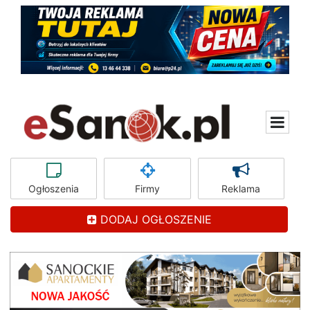
Ogłoszenia
Firmy
Reklama
DODAJ OGŁOSZENIE