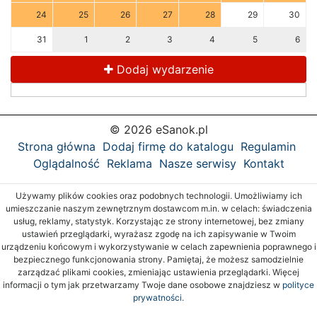
24
25
26
27
28
29
30
31
1
2
3
4
5
6
Dodaj wydarzenie
© 2026 eSanok.pl
Strona główna
Dodaj firmę do katalogu
Regulamin
Oglądalność
Reklama
Nasze serwisy
Kontakt
Używamy plików cookies oraz podobnych technologii. Umożliwiamy ich
umieszczanie naszym zewnętrznym dostawcom m.in. w celach: świadczenia
usług, reklamy, statystyk. Korzystając ze strony internetowej, bez zmiany
ustawień przeglądarki, wyrażasz zgodę na ich zapisywanie w Twoim
urządzeniu końcowym i wykorzystywanie w celach zapewnienia poprawnego i
bezpiecznego funkcjonowania strony. Pamiętaj, że możesz samodzielnie
zarządzać plikami cookies, zmieniając ustawienia przeglądarki. Więcej
informacji o tym jak przetwarzamy Twoje dane osobowe znajdziesz w
polityce
prywatności.