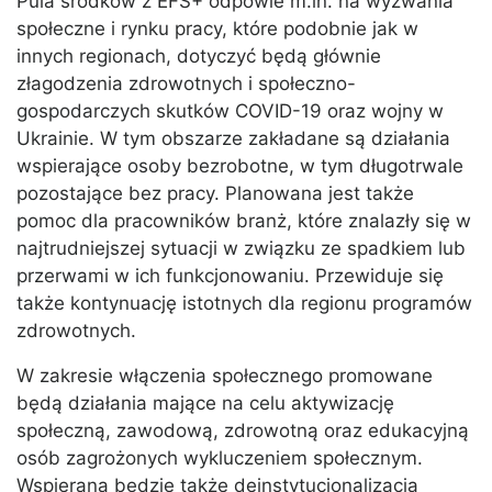
Pula środków z EFS+ odpowie m.in. na wyzwania
społeczne i rynku pracy, które podobnie jak w
innych regionach, dotyczyć będą głównie
złagodzenia zdrowotnych i społeczno-
gospodarczych skutków COVID-19 oraz wojny w
Ukrainie. W tym obszarze zakładane są działania
wspierające osoby bezrobotne, w tym długotrwale
pozostające bez pracy. Planowana jest także
pomoc dla pracowników branż, które znalazły się w
najtrudniejszej sytuacji w związku ze spadkiem lub
przerwami w ich funkcjonowaniu. Przewiduje się
także kontynuację istotnych dla regionu programów
zdrowotnych.
W zakresie włączenia społecznego promowane
będą działania mające na celu aktywizację
społeczną, zawodową, zdrowotną oraz edukacyjną
osób zagrożonych wykluczeniem społecznym.
Wspierana będzie także deinstytucjonalizacja