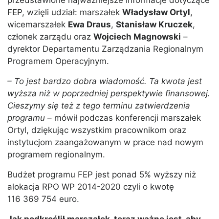
przedstawione najważniejsze informacje dotyczące
FEP, wzięli udział: marszałek
Władysław Ortyl
,
wicemarszałek
Ewa Draus
,
Stanisław Kruczek
,
członek zarządu oraz
Wojciech Magnowski
–
dyrektor Departamentu Zarządzania Regionalnym
Programem Operacyjnym.
– To jest bardzo dobra wiadomość. Ta kwota jest
wyższa niż w poprzedniej perspektywie finansowej.
Cieszymy się też z tego terminu zatwierdzenia
programu
– mówił podczas konferencji marszałek
Ortyl, dziękując wszystkim pracownikom oraz
instytucjom zaangażowanym w prace nad nowym
programem regionalnym.
Budżet programu FEP jest ponad 5% wyższy niż
alokacja RPO WP 2014-2020 czyli o kwotę
116 369 754 euro.