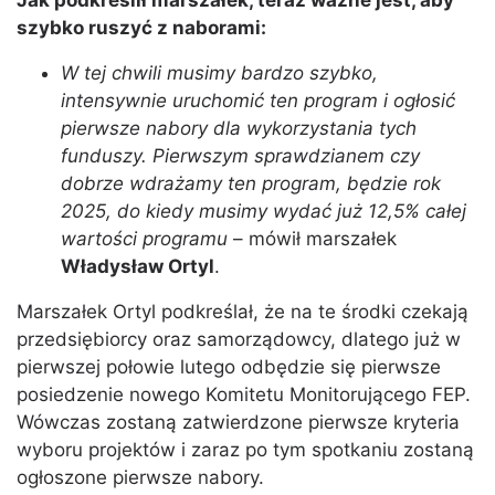
Jak podkreślił marszałek, teraz ważne jest, aby
szybko ruszyć z naborami:
W tej chwili musimy bardzo szybko,
intensywnie uruchomić ten program i ogłosić
pierwsze nabory dla wykorzystania tych
funduszy. Pierwszym sprawdzianem czy
dobrze wdrażamy ten program, będzie rok
2025, do kiedy musimy wydać już 12,5% całej
wartości programu
– mówił marszałek
Władysław Ortyl
.
Marszałek Ortyl podkreślał, że na te środki czekają
przedsiębiorcy oraz samorządowcy, dlatego już w
pierwszej połowie lutego odbędzie się pierwsze
posiedzenie nowego Komitetu Monitorującego FEP.
Wówczas zostaną zatwierdzone pierwsze kryteria
wyboru projektów i zaraz po tym spotkaniu zostaną
ogłoszone pierwsze nabory.