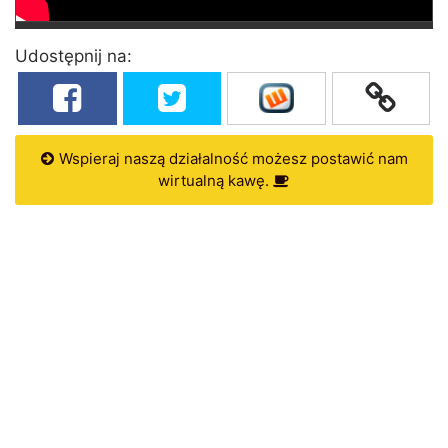
Udostępnij na:
Wspieraj naszą działalność możesz postawić nam
wirtualną kawę.