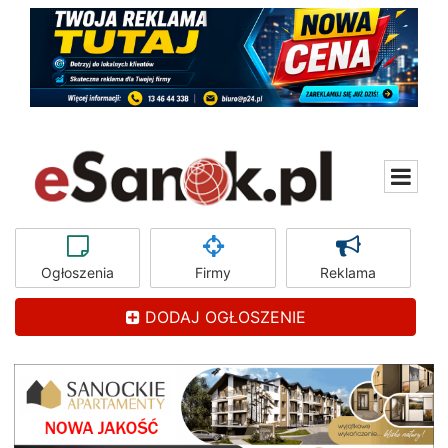
Ogłoszenia
Firmy
Reklama
DODAJ OGŁOSZENIE