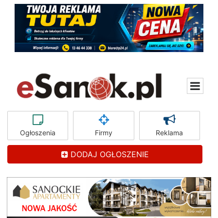
Ogłoszenia
Firmy
Reklama
DODAJ OGŁOSZENIE