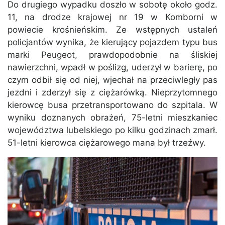
Do drugiego wypadku doszło w sobotę około godz.
11, na drodze krajowej nr 19 w Komborni w
powiecie krośnieńskim. Ze wstępnych ustaleń
policjantów wynika, że kierujący pojazdem typu bus
marki Peugeot, prawdopodobnie na śliskiej
nawierzchni, wpadł w poślizg, uderzył w barierę, po
czym odbił się od niej, wjechał na przeciwległy pas
jezdni i zderzył się z ciężarówką. Nieprzytomnego
kierowcę busa przetransportowano do szpitala. W
wyniku doznanych obrażeń, 75-letni mieszkaniec
województwa lubelskiego po kilku godzinach zmarł.
51-letni kierowca ciężarowego mana był trzeźwy.