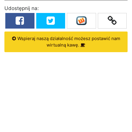
Udostępnij na:
Wspieraj naszą działalność możesz postawić nam
wirtualną kawę.