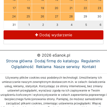
17
18
19
20
21
22
23
24
25
26
27
28
29
30
31
1
2
3
4
5
6
Dodaj wydarzenie
© 2026 eSanok.pl
Strona główna
Dodaj firmę do katalogu
Regulamin
Oglądalność
Reklama
Nasze serwisy
Kontakt
Używamy plików cookies oraz podobnych technologii. Umożliwiamy ich
umieszczanie naszym zewnętrznym dostawcom m.in. w celach: świadczenia
usług, reklamy, statystyk. Korzystając ze strony internetowej, bez zmiany
ustawień przeglądarki, wyrażasz zgodę na ich zapisywanie w Twoim
urządzeniu końcowym i wykorzystywanie w celach zapewnienia poprawnego i
bezpiecznego funkcjonowania strony. Pamiętaj, że możesz samodzielnie
zarządzać plikami cookies, zmieniając ustawienia przeglądarki. Więcej