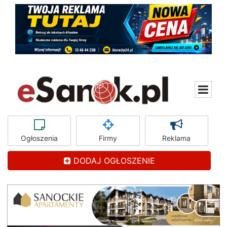
Ogłoszenia
Firmy
Reklama
DODAJ OGŁOSZENIE