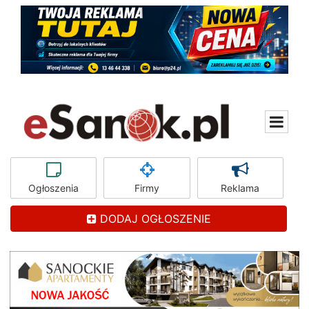
Ogłoszenia
Firmy
Reklama
DODAJ OGŁOSZENIE