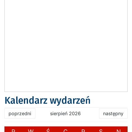
Kalendarz wydarzeń
poprzedni
sierpień 2026
następny
P
W
Ś
C
P
S
N