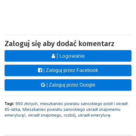
Zaloguj się aby dodać komentarz
| Logowanie
| Zaloguj przez Facebook
| Zaloguj przez Google
Tagi:
950 złotych
,
mieszkaniec powiatu sanockiego pobił i okradł
65-latka
,
Mieszkaniec powiatu sanockiego ukradł znajomemu
emeryturę!
,
okradł znajomego
,
rozbój
,
ukradł emeryturę