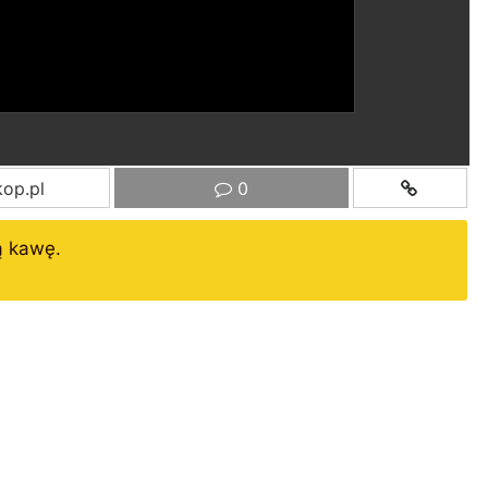
op.pl
0
ą kawę.