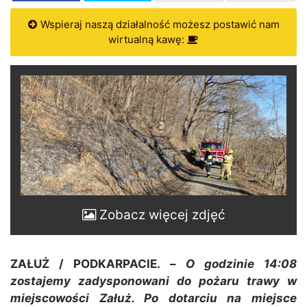
Wspieraj naszą działalność możesz postawić nam
wirtualną kawę:
Zobacz więcej zdjęć
ZAŁUŻ / PODKARPACIE. –
O godzinie 14:08
zostajemy zadysponowani do pożaru trawy w
miejscowości Załuż. Po dotarciu na miejsce