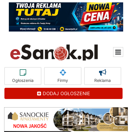
Ogłoszenia
Firmy
Reklama
DODAJ OGŁOSZENIE