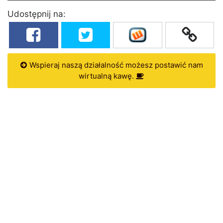
Udostępnij na:
Wspieraj naszą działalność możesz postawić nam
wirtualną kawę.