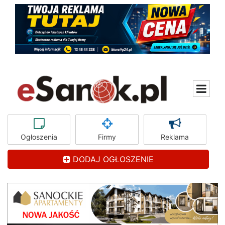
Ogłoszenia
Firmy
Reklama
DODAJ OGŁOSZENIE