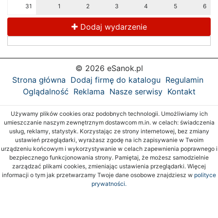
31
1
2
3
4
5
6
Dodaj wydarzenie
© 2026 eSanok.pl
Strona główna
Dodaj firmę do katalogu
Regulamin
Oglądalność
Reklama
Nasze serwisy
Kontakt
Używamy plików cookies oraz podobnych technologii. Umożliwiamy ich
umieszczanie naszym zewnętrznym dostawcom m.in. w celach: świadczenia
usług, reklamy, statystyk. Korzystając ze strony internetowej, bez zmiany
ustawień przeglądarki, wyrażasz zgodę na ich zapisywanie w Twoim
urządzeniu końcowym i wykorzystywanie w celach zapewnienia poprawnego i
bezpiecznego funkcjonowania strony. Pamiętaj, że możesz samodzielnie
zarządzać plikami cookies, zmieniając ustawienia przeglądarki. Więcej
informacji o tym jak przetwarzamy Twoje dane osobowe znajdziesz w
polityce
prywatności.