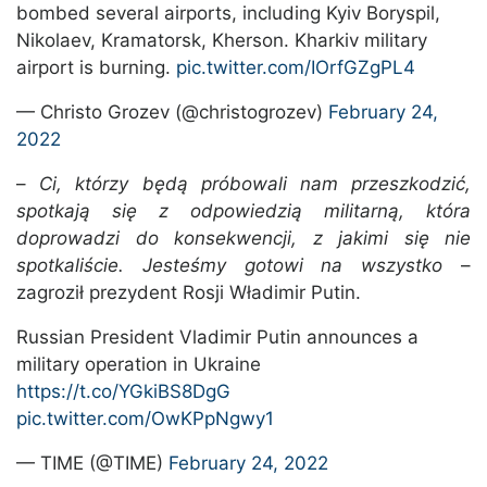
bombed several airports, including Kyiv Boryspil,
Nikolaev, Kramatorsk, Kherson. Kharkiv military
airport is burning.
pic.twitter.com/IOrfGZgPL4
— Christo Grozev (@christogrozev)
February 24,
2022
–
Ci, którzy będą próbowali nam przeszkodzić,
spotkają się z odpowiedzią militarną, która
doprowadzi do konsekwencji, z jakimi się nie
spotkaliście. Jesteśmy gotowi na wszystko
–
zagroził prezydent Rosji Władimir Putin.
Russian President Vladimir Putin announces a
military operation in Ukraine
https://t.co/YGkiBS8DgG
pic.twitter.com/OwKPpNgwy1
— TIME (@TIME)
February 24, 2022