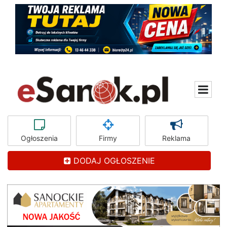
Ogłoszenia
Firmy
Reklama
DODAJ OGŁOSZENIE