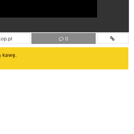
op.pl
0
ą kawę.