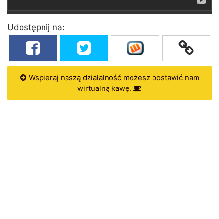
Udostępnij na:
Wspieraj naszą działalność możesz postawić nam
wirtualną kawę.