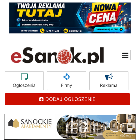
Ogłoszenia
Firmy
Reklama
DODAJ OGŁOSZENIE