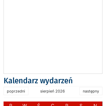
Kalendarz wydarzeń
poprzedni
sierpień 2026
następny
P
W
Ś
C
P
S
N