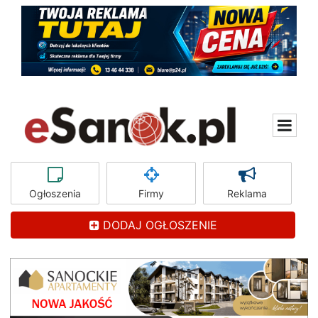
Ogłoszenia
Firmy
Reklama
DODAJ OGŁOSZENIE