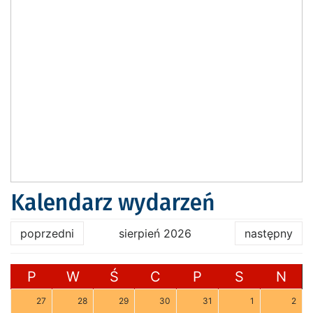
Kalendarz wydarzeń
poprzedni
sierpień 2026
następny
P
W
Ś
C
P
S
N
27
28
29
30
31
1
2