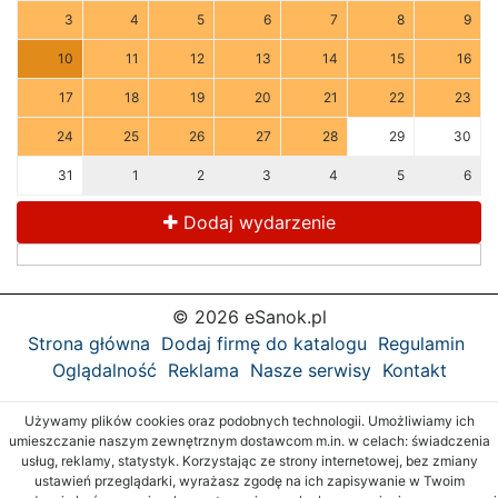
3
4
5
6
7
8
9
10
11
12
13
14
15
16
17
18
19
20
21
22
23
24
25
26
27
28
29
30
31
1
2
3
4
5
6
Dodaj wydarzenie
© 2026 eSanok.pl
Strona główna
Dodaj firmę do katalogu
Regulamin
Oglądalność
Reklama
Nasze serwisy
Kontakt
Używamy plików cookies oraz podobnych technologii. Umożliwiamy ich
umieszczanie naszym zewnętrznym dostawcom m.in. w celach: świadczenia
usług, reklamy, statystyk. Korzystając ze strony internetowej, bez zmiany
ustawień przeglądarki, wyrażasz zgodę na ich zapisywanie w Twoim