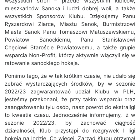
wszystkich stron – przede wszystkim kibiców,
mieszkańców Sanoka i ludzi dobrej woli, a także
wszystkich Sponsorów Klubu. Dziękujemy Panu
Ryszardowi Ziarce, Miastu Sanok, Burmistrzowi
Miasta Sanok Panu Tomaszowi Matuszewskiemu,
Powiatowi Sanockiemu, Panu Stanisławowi
Chęciowi Staroście Powiatowemu, a także grupie
wsparcia Non-Profit, którzy aktywnie włączyli się w
ratowanie sanockiego hokeja.
Pomimo tego, że w tak krótkim czasie, nie udało się
zebrać wystarczających środków, by w sezonie
2022/23 zagwarantować udział Klubu w PLH,
jesteśmy przekonani, że przy takim wsparciu oraz
zaangażowaniu tylu osób, nasz powrót do ekstraligi
to kwestia czasu. Jednocześnie informujemy, iż w
sezonie 2022/23, by zachować ciągłość
działalności, Klub przystąpi do rozgrywek I ligi
hokeja na lodzie. Co więcej, Zarząd Klubu otrzymał