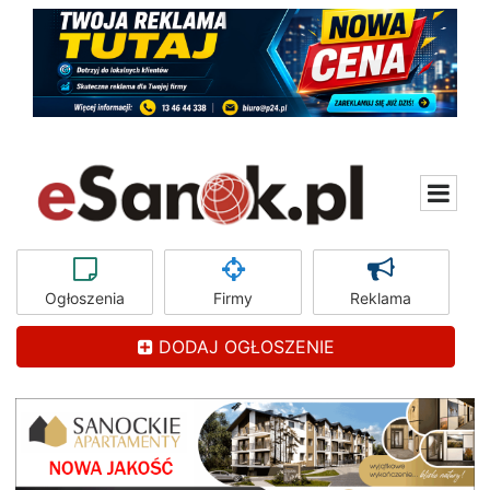
Ogłoszenia
Firmy
Reklama
DODAJ OGŁOSZENIE